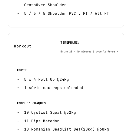
CrossOver Shoulder
5 / 5 / 5 Shoulder PVC : PT / Alt PT
TIMEFRAME:
Workout
Entre 25 - 40 minutes ( avec la force )
FORCE
5 x 4 Pull Up @24kg
1 série max reps unloaded
EMOM 5' CHAQUES
10 Cyclist Squat @32kg
11 Dips Matador
10 Romanian Deadlift Def(20kg) @60kg