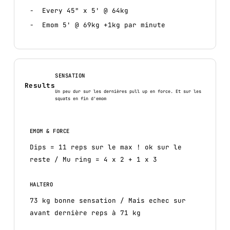
Every 45" x 5' @ 64kg
Emom 5' @ 69kg +1kg par minute
SENSATION
Results
Un peu dur sur les dernières pull up en force. Et sur les
squats en fin d'emom
EMOM & FORCE
Dips = 11 reps sur le max ! ok sur le
reste / Mu ring = 4 x 2 + 1 x 3
HALTERO
73 kg bonne sensation / Mais echec sur
avant dernière reps à 71 kg