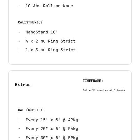
10 Abs Roll on knee
CALISTHENICS
HandStand 10'
4 x 2 mu Ring Strict
1 x 3 mu Ring Strict
TIMEFRAME:
Extras
Entre 30 minutes et 1 heure
HALTÉROPHILIE
Every 15' x 5' @ 49kg
Every 20" x 5' @ 54kg
Every 30" x 5' @ 59kg