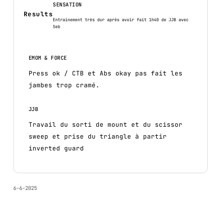
SENSATION
Results
Entrainement très dur après avoir fait 1h40 de JJB avec
Seb
EMOM & FORCE
Press ok / CTB et Abs okay pas fait les
jambes trop cramé.
JJB
Travail du sorti de mount et du scissor
sweep et prise du triangle à partir
inverted guard
6-6-2025