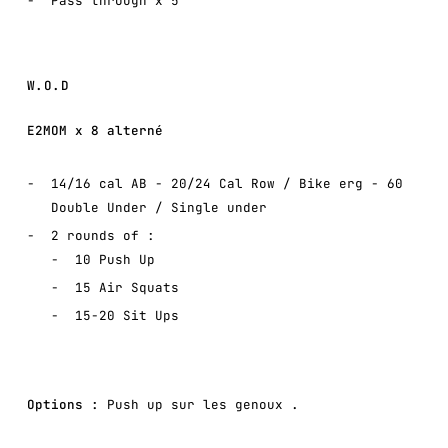
Pass through x 5
W.O.D
E2MOM x 8 alterné
14/16 cal AB - 20/24 Cal Row / Bike erg - 60
Double Under / Single under
2 rounds of :
10 Push Up
15 Air Squats
15-20 Sit Ups
Options :
Push up sur les genoux
.